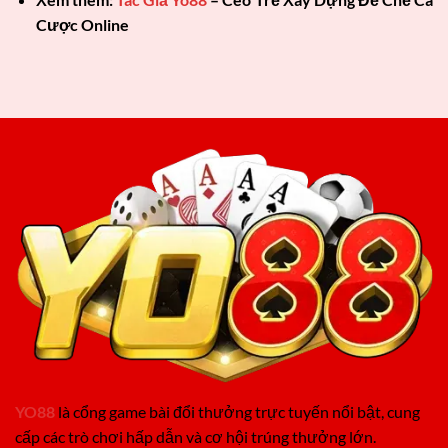
Cược Online
YO88
là cổng game bài đổi thưởng trực tuyến nổi bật, cung
cấp các trò chơi hấp dẫn và cơ hội trúng thưởng lớn.