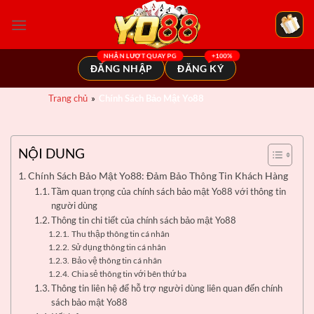
Bỏ
qua
nội
dung
ĐĂNG NHẬP
ĐĂNG KÝ
Trang chủ
»
Chính Sách Bảo Mật Yo88
NỘI DUNG
Chính Sách Bảo Mật Yo88: Đảm Bảo Thông Tin Khách Hàng
Tầm quan trọng của chính sách bảo mật Yo88 với thông tin
người dùng
Thông tin chi tiết của chính sách bảo mật Yo88
Thu thập thông tin cá nhân
Sử dụng thông tin cá nhân
Bảo vệ thông tin cá nhân
Chia sẻ thông tin với bên thứ ba
Thông tin liên hệ để hỗ trợ người dùng liên quan đến chính
sách bảo mật Yo88