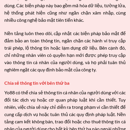
dùng. Các biện pháp này bao gồm mã hóa dữ liệu, tường lửa,
hệ thống phát hiện cũng như ngăn chặn xâm nhập, cùng
nhiều công nghệ bảo mật tiên tiến khác.
Nền tảng luôn theo dõi, cập nhật các biện pháp bảo mật để
đảm bảo an toàn thông tin, ngăn chặn các hành vi truy cập
trái phép, lộ thông tin hoặc lạm dụng dữ liệu. Bên cạnh đó,
chỉ những nhân viên có quyền hạn mới được phép truy cập
vào thông tin cá nhân của người dùng, và họ phải tuân thủ
nghiêm ngặt các quy định bảo mật của công ty.
Chia sẻ thông tin với bên thứ ba
Yo88 có thể chia sẻ thông tin cá nhân của người dùng với các
đối tác dịch vụ hoặc cơ quan pháp luật khi cần thiết. Tuy
nhiên, việc chia sẻ này chỉ diễn ra trong phạm vi cần thiết để
cung cấp dịch vụ hoặc tuân thủ các quy định pháp luật. Nền
tảng cam kết không bán, trao đổi hoặc cho thuê thông tin cá
nhân của người dùng cho bất kỳ bên thứ ba nào ngoài những