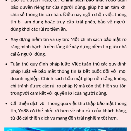
bảo quyền riêng tư của người dùng, giúp họ an tâm khi
chia sẻ thông tin cá nhân. Điều này ngăn chặn việc thông
tin bị lạm dụng hoặc truy cập trái phép, bảo vệ người
dùng khỏi các rủi ro tiềm ẩn.
Xây dựng niềm tin và uy tín: Một chính sách bảo mật rõ
ràng minh bạch là nền tảng để xây dựng niềm tin giữa nhà
cái & người dùng.
Tuân thủ quy định pháp luật: Việc tuân thủ các quy định
pháp luật về bảo mật thông tin là bắt buộc đối với mọi
doanh nghiệp. Chính sách bảo mật giúp nền tảng không
chỉ tránh được các rủi ro pháp lý mà còn thể hiện sự tôn
trọng với cam kết với quyền lợi của người dùng.
Cải thiện dịch vụ: Thông qua việc thu thập bảo mật thông
tin, Yo88 có thể hiểu rõ hơn về nhu cầu của khách hàng,
từ đó cải thiện dịch vụ mang đến trải nghiệm tốt hơn.