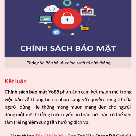
Thông tin liên hệ về chính sách của hệ thống
Kết luận
Chính sách bảo mật Yo88
phản ánh cam kết mạnh mẽ trong
việc bảo vệ thông tin cá nhân cùng với quyền riêng tư của
người dùng. Hệ thống mong muốn mang đến cho người
dùng một môi trường trực tuyến an toàn, nơi bạn có thể yên
tâm trải nghiệm cùng tận hưởng dịch vụ.
Xem thêm:
Tác Giả Yo88
– Ceo Trẻ Xây Dựng Đế Chế Cá