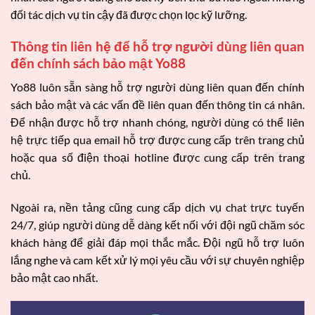
đối tác dịch vụ tin cậy đã được chọn lọc kỹ lưỡng.
Thông tin liên hệ để hỗ trợ người dùng liên quan
đến chính sách bảo mật Yo88
Yo88 luôn sẵn sàng hỗ trợ người dùng liên quan đến chính
sách bảo mật và các vấn đề liên quan đến thông tin cá nhân.
Để nhận được hỗ trợ nhanh chóng, người dùng có thể liên
hệ trực tiếp qua email hỗ trợ được cung cấp trên trang chủ
hoặc qua số điện thoại hotline được cung cấp trên trang
chủ.
Ngoài ra, nền tảng cũng cung cấp dịch vụ chat trực tuyến
24/7, giúp người dùng dễ dàng kết nối với đội ngũ chăm sóc
khách hàng để giải đáp mọi thắc mắc. Đội ngũ hỗ trợ luôn
lắng nghe và cam kết xử lý mọi yêu cầu với sự chuyên nghiệp
bảo mật cao nhất.