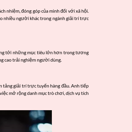
ách nhiệm, đóng góp của mình đối với xã hội.
 nhiều người khác trong ngành giải trí trực
ớng tới những mục tiêu lớn hơn trong tương
âng cao trải nghiệm người dùng.
tảng giải trí trực tuyến hàng đầu. Anh tiếp
iệc mở rộng danh mục trò chơi, dịch vụ tích