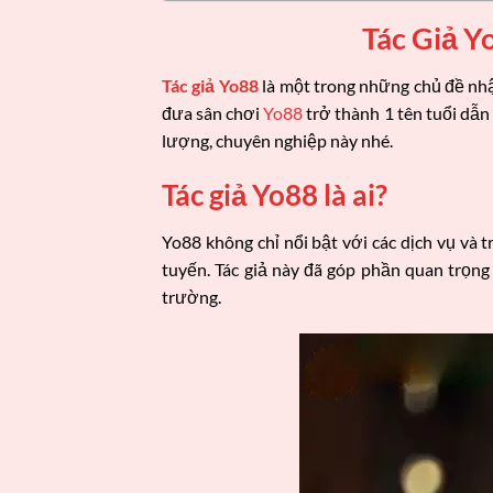
Tác Giả Y
Tác giả Yo88
là một trong những chủ đề nh
đưa sân chơi
Yo88
trở thành 1 tên tuổi dẫn
lượng, chuyên nghiệp này nhé.
Tác giả Yo88 là ai?
Yo88 không chỉ nổi bật với các dịch vụ và
tuyến. Tác giả này đã góp phần quan trọng 
trường.