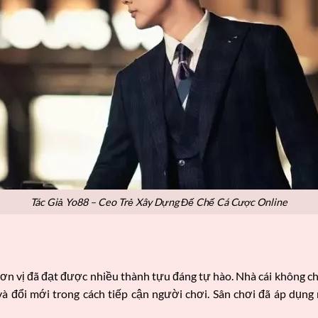
Tác Giả Yo88 – Ceo Trẻ Xây Dựng Đế Chế Cá Cược Online
 vị đã đạt được nhiều thành tựu đáng tự hào. Nhà cái không chỉ n
và đổi mới trong cách tiếp cận người chơi. Sân chơi đã áp dụng