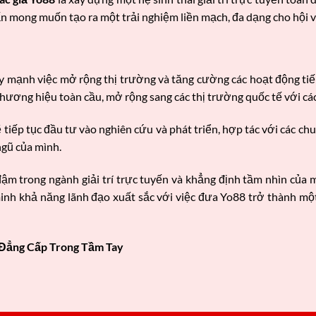
uấn mong muốn tạo ra một trải nghiệm liền mạch, đa dạng cho hội v
 mạnh việc mở rộng thị trường và tăng cường các hoạt động tiếp
hương hiệu toàn cầu, mở rộng sang các thị trường quốc tế với cá
iếp tục đầu tư vào nghiên cứu và phát triển, hợp tác với các chu
ngũ của mình.
đậm trong ngành giải trí trực tuyến và khẳng định tầm nhìn của m
inh khả năng lãnh đạo xuất sắc với việc đưa Yo88 trở thành một
í Đẳng Cấp Trong Tầm Tay