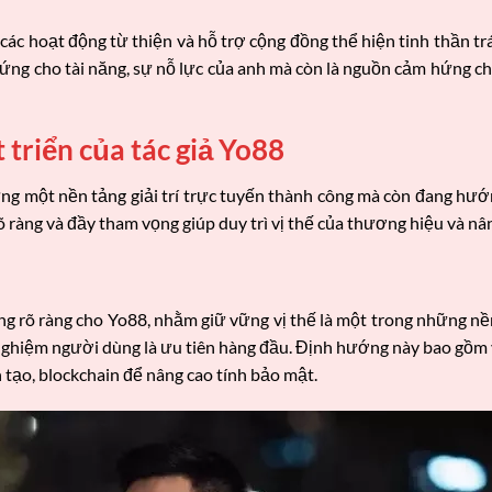
 các hoạt động từ thiện và hỗ trợ cộng đồng thể hiện tinh thần tr
ứng cho tài năng, sự nỗ lực của anh mà còn là nguồn cảm hứng cho
 triển của tác giả Yo88
ựng một nền tảng giải trí trực tuyến thành công mà còn đang hư
rõ ràng và đầy tham vọng giúp duy trì vị thế của thương hiệu và n
rõ ràng cho Yo88, nhằm giữ vững vị thế là một trong những nền 
 nghiệm người dùng là ưu tiên hàng đầu. Định hướng này bao gồm v
 tạo, blockchain để nâng cao tính bảo mật.