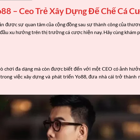
o88 – Ceo Trẻ Xây Dựng Đế Chế Cá C
ận được sự quan tâm của cộng đồng sau sự thành công của thương
 đầu xu hướng trên thị trường cá cược hiện nay. Hãy cùng khám ph
 trò chơi đa dạng mà còn được biết đến với một CEO có ảnh hưởng
trong việc xây dựng và phát triển Yo88, đưa nhà cái trở thành 