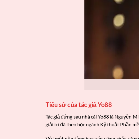
Tiểu sử của tác giả Yo88
Tác giả đứng sau nhà cái Yo88 là Nguyễn Mi
giải trí đã theo học ngành Kỹ thuật Phần m
Với một nền tảng học vấn vững chắc và sự