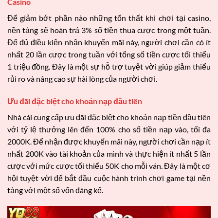
Casino
Để giảm bớt phần nào những tổn thất khi chơi tại casino,
nền tảng sẽ hoàn trả 3% số tiền thua cược trong một tuần.
Để đủ điều kiện nhận khuyến mãi này, người chơi cần có ít
nhất 20 lần cược trong tuần với tổng số tiền cược tối thiểu
1 triệu đồng. Đây là một sự hỗ trợ tuyệt vời giúp giảm thiểu
rủi ro và nâng cao sự hài lòng của người chơi.
Ưu đãi đặc biệt cho khoản nạp đầu tiên
Nhà cái cung cấp ưu đãi đặc biệt cho khoản nạp tiền đầu tiên
với tỷ lệ thưởng lên đến 100% cho số tiền nạp vào, tối đa
2000K. Để nhận được khuyến mãi này, người chơi cần nạp ít
nhất 200K vào tài khoản của mình và thực hiện ít nhất 5 lần
cược với mức cược tối thiểu 50K cho mỗi ván. Đây là một cơ
hội tuyệt vời để bắt đầu cuộc hành trình chơi game tại nền
tảng với một số vốn đáng kể.