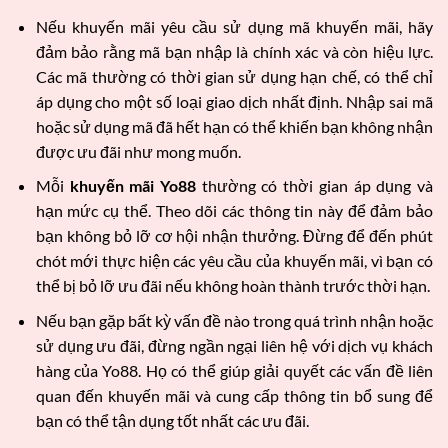
Nếu khuyến mãi yêu cầu sử dụng mã khuyến mãi, hãy
đảm bảo rằng mã bạn nhập là chính xác và còn hiệu lực.
Các mã thường có thời gian sử dụng hạn chế, có thể chỉ
áp dụng cho một số loại giao dịch nhất định. Nhập sai mã
hoặc sử dụng mã đã hết hạn có thể khiến bạn không nhận
được ưu đãi như mong muốn.
Mỗi
khuyến mãi Yo88
thường có thời gian áp dụng và
hạn mức cụ thể. Theo dõi các thông tin này để đảm bảo
bạn không bỏ lỡ cơ hội nhận thưởng. Đừng để đến phút
chót mới thực hiện các yêu cầu của khuyến mãi, vì bạn có
thể bị bỏ lỡ ưu đãi nếu không hoàn thành trước thời hạn.
Nếu bạn gặp bất kỳ vấn đề nào trong quá trình nhận hoặc
sử dụng ưu đãi, đừng ngần ngại liên hệ với dịch vụ khách
hàng của Yo88. Họ có thể giúp giải quyết các vấn đề liên
quan đến khuyến mãi và cung cấp thông tin bổ sung để
bạn có thể tận dụng tốt nhất các ưu đãi.