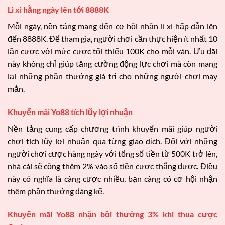
Lì xì hằng ngày lên tới 8888K
Mỗi ngày, nền tảng mang đến cơ hội nhận lì xì hấp dẫn lên
đến 8888K. Để tham gia, người chơi cần thực hiện ít nhất 10
lần cược với mức cược tối thiểu 100K cho mỗi ván. Ưu đãi
này không chỉ giúp tăng cường động lực chơi mà còn mang
lại những phần thưởng giá trị cho những người chơi may
mắn.
Khuyến mãi Yo88 tích lũy lợi nhuận
Nền tảng cung cấp chương trình khuyến mãi giúp người
chơi tích lũy lợi nhuận qua từng giao dịch. Đối với những
người chơi cược hàng ngày với tổng số tiền từ 500K trở lên,
nhà cái sẽ cộng thêm 2% vào số tiền cược thắng được. Điều
này có nghĩa là càng cược nhiều, bạn càng có cơ hội nhận
thêm phần thưởng đáng kể.
Khuyến mãi Yo88 nhận bồi thường 3% khi thua cược