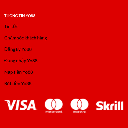
THÔNG TIN YO88
Tin tức
Chăm sóc khách hàng
Đăng ký Yo88
Đăng nhập Yo88
Nạp tiền Yo88
Rút tiền Yo88