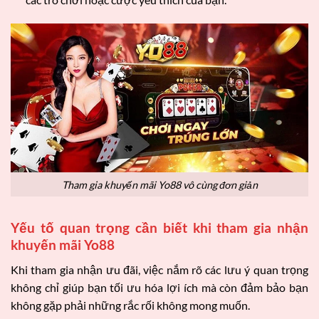
Tham gia khuyến mãi Yo88 vô cùng đơn giản
Yếu tố quan trọng cần biết khi tham gia nhận
khuyến mãi Yo88
Khi tham gia nhận ưu đãi, việc nắm rõ các lưu ý quan trọng
không chỉ giúp bạn tối ưu hóa lợi ích mà còn đảm bảo bạn
không gặp phải những rắc rối không mong muốn.