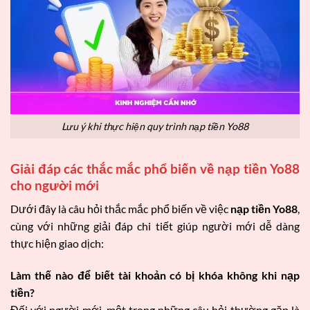
Lưu ý khi thực hiện quy trình nạp tiền Yo88
Giải đáp các thắc mắc phổ biến về nạp tiền Yo88
cho người mới
Dưới đây là câu hỏi thắc mắc phổ biến về việc
nạp tiền Yo88
,
cùng với những giải đáp chi tiết giúp người mới dễ dàng
thực hiện giao dịch:
Làm thế nào để biết tài khoản có bị khóa không khi nạp
tiền?
Đối với người mới, một trong những câu hỏi thường gặp là