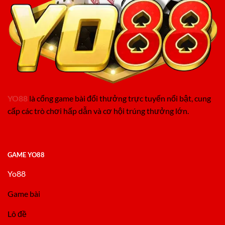
YO88
là cổng game bài đổi thưởng trực tuyến nổi bật, cung
cấp các trò chơi hấp dẫn và cơ hội trúng thưởng lớn.
GAME YO88
Yo88
Game bài
Lô đề