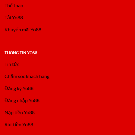
Thể thao
Tải Yo88
Khuyến mãi Yo88
THÔNG TIN YO88
Tin tức
Chăm sóc khách hàng
Đăng ký Yo88
Đăng nhập Yo88
Nạp tiền Yo88
Rút tiền Yo88