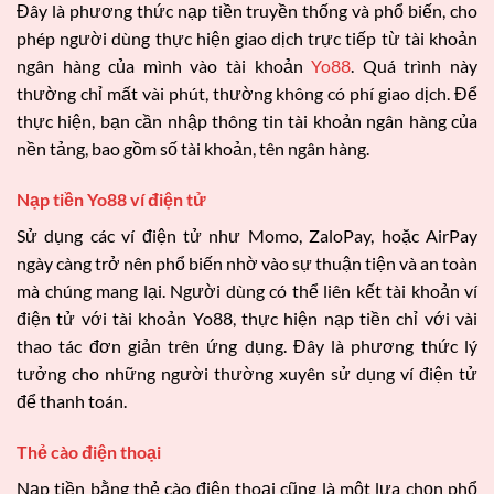
Đây là phương thức nạp tiền truyền thống và phổ biến, cho
phép người dùng thực hiện giao dịch trực tiếp từ tài khoản
ngân hàng của mình vào tài khoản
Yo88
. Quá trình này
thường chỉ mất vài phút, thường không có phí giao dịch. Để
thực hiện, bạn cần nhập thông tin tài khoản ngân hàng của
nền tảng, bao gồm số tài khoản, tên ngân hàng.
Nạp tiền Yo88 ví điện tử
Sử dụng các ví điện tử như Momo, ZaloPay, hoặc AirPay
ngày càng trở nên phổ biến nhờ vào sự thuận tiện và an toàn
mà chúng mang lại. Người dùng có thể liên kết tài khoản ví
điện tử với tài khoản Yo88, thực hiện nạp tiền chỉ với vài
thao tác đơn giản trên ứng dụng. Đây là phương thức lý
tưởng cho những người thường xuyên sử dụng ví điện tử
để thanh toán.
Thẻ cào điện thoại
Nạp tiền bằng thẻ cào điện thoại cũng là một lựa chọn phổ