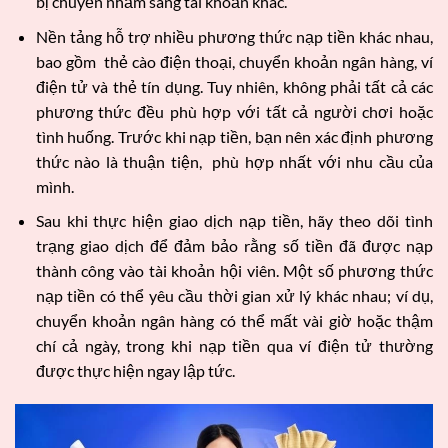
bị chuyển nhầm sang tài khoản khác.
Nền tảng hỗ trợ nhiều phương thức nạp tiền khác nhau,
bao gồm thẻ cào điện thoại, chuyển khoản ngân hàng, ví
điện tử và thẻ tín dụng. Tuy nhiên, không phải tất cả các
phương thức đều phù hợp với tất cả người chơi hoặc
tình huống. Trước khi nạp tiền, bạn nên xác định phương
thức nào là thuận tiện, phù hợp nhất với nhu cầu của
mình.
Sau khi thực hiện giao dịch nạp tiền, hãy theo dõi tình
trạng giao dịch để đảm bảo rằng số tiền đã được nạp
thành công vào tài khoản hội viên. Một số phương thức
nạp tiền có thể yêu cầu thời gian xử lý khác nhau; ví dụ,
chuyển khoản ngân hàng có thể mất vài giờ hoặc thậm
chí cả ngày, trong khi nạp tiền qua ví điện tử thường
được thực hiện ngay lập tức.