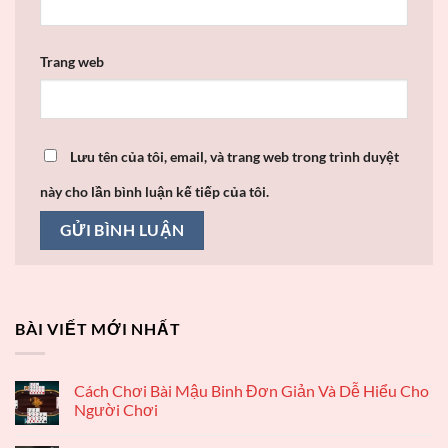
Trang web
Lưu tên của tôi, email, và trang web trong trình duyệt
này cho lần bình luận kế tiếp của tôi.
BÀI VIẾT MỚI NHẤT
Cách Chơi Bài Mậu Binh Đơn Giản Và Dễ Hiểu Cho
Người Chơi