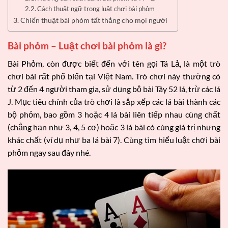
Cách thuật ngữ trong luật chơi bài phỏm
Chiến thuật bài phỏm tất thắng cho mọi người
Bài phỏm – Luật chơi bài phỏm là gì?
Bài Phỏm, còn được biết đến với tên gọi Tá Lả, là một trò
chơi bài rất phổ biến tại Việt Nam. Trò chơi này thường có
từ 2 đến 4 người tham gia, sử dụng bộ bài Tây 52 lá, trừ các lá
J. Mục tiêu chính của trò chơi là sắp xếp các lá bài thành các
bộ phỏm, bao gồm 3 hoặc 4 lá bài liên tiếp nhau cùng chất
(chẳng hạn như 3, 4, 5 cơ) hoặc 3 lá bài có cùng giá trị nhưng
khác chất (ví dụ như ba lá bài 7). Cùng tìm hiểu luật chơi bài
phỏm ngay sau đây nhé.