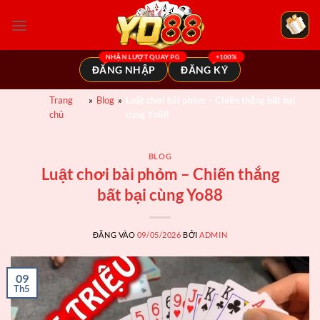
Bỏ
qua
nội
dung
ĐĂNG NHẬP
ĐĂNG KÝ
Trang
»
Blog
»
Luật chơi bài phỏm – Chiến thắng bất bại
chủ
cùng Yo88
BLOG
Luật chơi bài phỏm – Chiến thắng
bất bại cùng Yo88
ĐĂNG VÀO
09/05/2026
BỞI
ADMIN
09
Th5