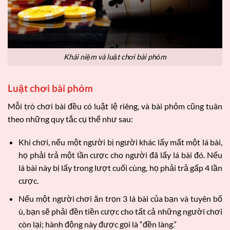
Khái niệm và luật chơi bài phỏm
Luật chơi bài phỏm
Mỗi trò chơi bài đều có luật lệ riêng, và bài phỏm cũng tuân
theo những quy tắc cụ thể như sau:
Khi chơi, nếu một người bị người khác lấy mất một lá bài,
họ phải trả một lần cược cho người đã lấy lá bài đó. Nếu
lá bài này bị lấy trong lượt cuối cùng, họ phải trả gấp 4 lần
cược.
Nếu một người chơi ăn trọn 3 lá bài của bạn và tuyên bố
ù, bạn sẽ phải đền tiền cược cho tất cả những người chơi
còn lại; hành động này được gọi là “đền làng.”