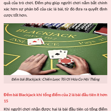
quả của trò chơi. Đếm phụ giúp người chơi nắm bắt chính
xác hơn sự phân bố của các lá bài, từ đó đưa ra quyết định
cược tốt hơn.
Đếm bài Blackjack: Chiến Lược Tối Ơi Hóa Cơ Hội Thắng
Đếm bài Blackjack khi tổng điểm của 2 lá bài đầu tiên ít hơn
15
Khi người chơi nhận được hai lá bài đầu tiên có tổng điểm