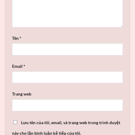
Tên
*
Email
*
Trang web
Lưu tên của tôi, email, và trang web trong trình duyệt
này cho lần bình luận kế tiếp của tôi.