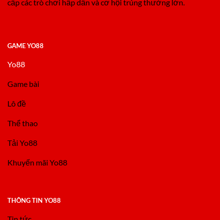
cấp các trò chơi hấp dẫn và cơ hội trúng thưởng lớn.
GAME YO88
Yo88
Game bài
Lô đề
Thể thao
Tải Yo88
Khuyến mãi Yo88
THÔNG TIN YO88
Tin tức