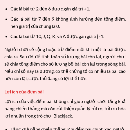
Các lá bài từ 2 đến 6 được gán giá trị +1.
Các lá bài từ 7 đến 9 không ảnh hưởng đến tổng điểm,
nên giá trị của chúng là 0.
Các lá bài từ 10, J, Q, K, và A được gán giá trị -1.
Người chơi sẽ cộng hoặc trừ điểm mỗi khi một lá bài được
chia ra. Sau đó, để tính toán số lượng bài còn lại, người chơi
sẽ chia tổng điểm cho số lượng bộ bài còn lại trong sòng bài.
Nếu chỉ số này là dương, có thể chứng tỏ có nhiều lá bài cao
hơn còn lại, cược thủ đang có lợi thế hơn.
Lợi ích của đếm bài
Lợi ích của việc đếm bài không chỉ giúp người chơi tăng khả
năng chiến thắng mà còn cải thiện quản lý rủi ro, tối ưu hóa
lợi nhuận trong trò chơi Blackjack.
Tăng khả năng chiến thắng: Khi đếm bài chính xác, người