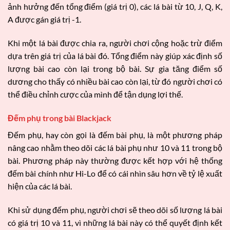
ảnh hưởng đến tổng điểm (giá trị 0), các lá bài từ 10, J, Q, K,
A được gán giá trị -1.
Khi một lá bài được chia ra, người chơi cộng hoặc trừ điểm
dựa trên giá trị của lá bài đó. Tổng điểm này giúp xác định số
lượng bài cao còn lại trong bộ bài. Sự gia tăng điểm số
dương cho thấy có nhiều bài cao còn lại, từ đó người chơi có
thể điều chỉnh cược của mình để tận dụng lợi thế.
Đếm phụ trong bài Blackjack
Đếm phụ, hay còn gọi là đếm bài phụ, là một phương pháp
nâng cao nhằm theo dõi các lá bài phụ như 10 và 11 trong bộ
bài. Phương pháp này thường được kết hợp với hệ thống
đếm bài chính như Hi-Lo để có cái nhìn sâu hơn về tỷ lệ xuất
hiện của các lá bài.
Khi sử dụng đếm phụ, người chơi sẽ theo dõi số lượng lá bài
có giá trị 10 và 11, vì những lá bài này có thể quyết định kết