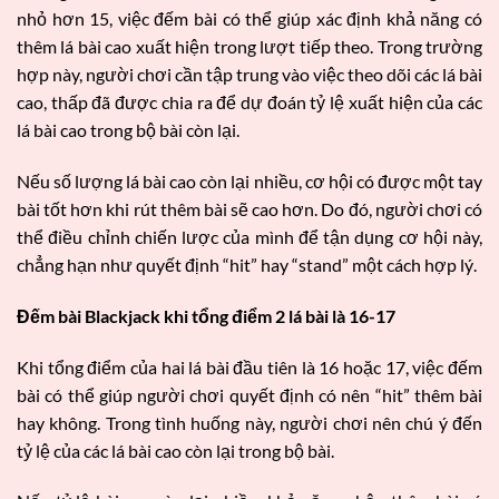
nhỏ hơn 15, việc đếm bài có thể giúp xác định khả năng có
thêm lá bài cao xuất hiện trong lượt tiếp theo. Trong trường
hợp này, người chơi cần tập trung vào việc theo dõi các lá bài
cao, thấp đã được chia ra để dự đoán tỷ lệ xuất hiện của các
lá bài cao trong bộ bài còn lại.
Nếu số lượng lá bài cao còn lại nhiều, cơ hội có được một tay
bài tốt hơn khi rút thêm bài sẽ cao hơn. Do đó, người chơi có
thể điều chỉnh chiến lược của mình để tận dụng cơ hội này,
chẳng hạn như quyết định “hit” hay “stand” một cách hợp lý.
Đếm bài Blackjack khi tổng điểm 2 lá bài là 16-17
Khi tổng điểm của hai lá bài đầu tiên là 16 hoặc 17, việc đếm
bài có thể giúp người chơi quyết định có nên “hit” thêm bài
hay không. Trong tình huống này, người chơi nên chú ý đến
tỷ lệ của các lá bài cao còn lại trong bộ bài.