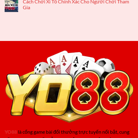
Cách Chơi Xì Tố Chính Xác Cho Người Chơi Tham
Gia
YO88
là cổng game bài đổi thưởng trực tuyến nổi bật, cung