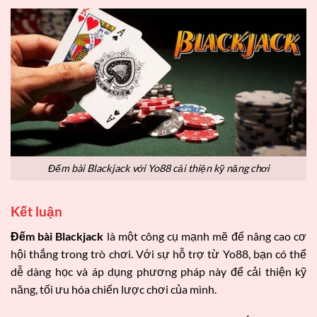
Đếm bài Blackjack với Yo88 cải thiện kỹ năng chơi
Kết luận
Đếm bài Blackjack
là một công cụ mạnh mẽ để nâng cao cơ
hội thắng trong trò chơi. Với sự hỗ trợ từ Yo88, bạn có thể
dễ dàng học và áp dụng phương pháp này để cải thiện kỹ
năng, tối ưu hóa chiến lược chơi của mình.