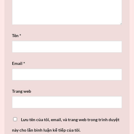
Tên
*
Email
*
Trang web
Lưu tên của tôi, email, và trang web trong trình duyệt
này cho lần bình luận kế tiếp của tôi.