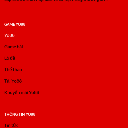
GAME YO88
Yo88
Game bài
Lô đề
Thể thao
Tải Yo88
Khuyến mãi Yo88
THÔNG TIN YO88
Tin tức