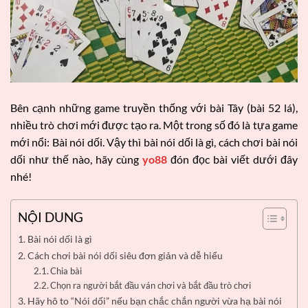
Bên cạnh những game truyền thống với bài Tây
(bài 52 lá),
nhiều trò chơi mới được tạo ra. Một trong số đó là tựa game
mới nổi: Bài nói dối. Vậy thì bài nói dối là gì, cách chơi bài nói
dối như thế nào, hãy cùng
yo88
đón đọc bài viết dưới đây
nhé!
NỘI DUNG
Bài nói dối là gì
Cách chơi bài nói dối siêu đơn giản và dễ hiểu
Chia bài
Chọn ra người bắt đầu ván chơi và bắt đầu trò chơi
Hãy hô to “Nói dối” nếu bạn chắc chắn người vừa hạ bài nói