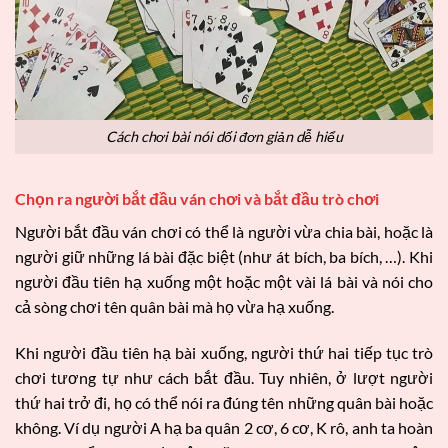
Cách chơi bài nói dối đơn giản dễ hiểu
Chọn ra người bắt đầu ván chơi và bắt đầu trò chơi
Người bắt đầu ván chơi có thể là người vừa chia bài, hoặc là
người giữ những lá bài đặc biệt
(như át bích, ba bích, …). Khi
người đầu tiên hạ xuống một hoặc một vài lá bài và nói cho
cả sòng chơi tên quân bài mà họ vừa hạ xuống.
Khi người đầu tiên hạ bài xuống, người thứ hai tiếp tục trò
chơi tương tự như cách bắt đầu. Tuy nhiên, ở lượt người
thứ hai trở đi, họ có thể nói ra đúng tên những quân bài hoặc
không. Ví dụ người A hạ ba quân 2 cơ, 6 cơ, K rô, anh ta hoàn