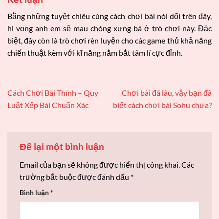
Bằng những tuyệt chiêu cùng cách chơi bài nói dối trên đây,
hi vọng anh em sẽ mau chóng xưng bá ở trò chơi này. Đặc
biệt, đây còn là trò chơi rèn luyện cho các game thủ khả năng
chiến thuật kèm với kĩ năng nắm bắt tâm lí cực đỉnh.
Cách Chơi Bài Thính – Quy
Chơi bài đã lâu, vậy bạn đã
Luật Xếp Bài Chuẩn Xác
biết cách chơi bài Sohu chưa?
Để lại một bình luận
Email của bạn sẽ không được hiển thị công khai.
Các
trường bắt buộc được đánh dấu
*
Bình luận
*