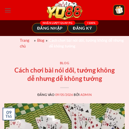
Bỏ
qua
nội
dung
ĐĂNG NHẬP
ĐĂNG KÝ
Trang
»
Blog
»
Cách chơi bài nói dối, tưởng không dễ nhưng
chủ
dễ không tưởng
BLOG
Cách chơi bài nói dối, tưởng không
dễ nhưng dễ không tưởng
ĐĂNG VÀO
09/05/2026
BỞI
ADMIN
09
Th5