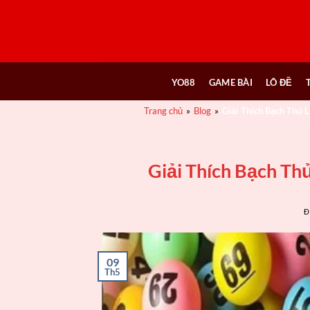
Bỏ
qua
nội
dung
YO88
GAME BÀI
LÔ ĐỀ
Trang chủ
»
Blog
»
Giải Thích Bạch Thủ 
Giải Thích Bạch Th
Đ
09
Th5