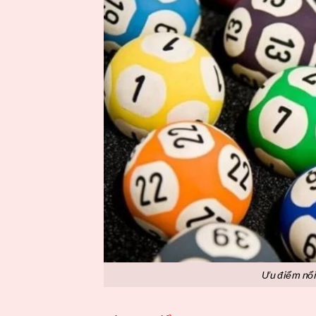
Ưu điểm nổi 