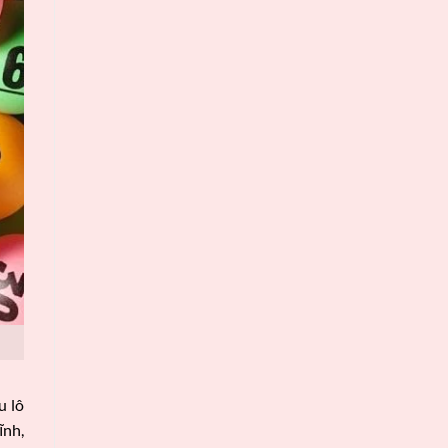
u lô
ĩnh,