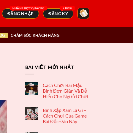
ĐĂNG NHẬP
ĐĂNG KÝ
OG
CHĂM SÓC KHÁCH HÀNG
BÀI VIẾT MỚI NHẤT
Cách Chơi Bài Mậu
Binh Đơn Giản Và Dễ
Hiểu Cho Người Chơi
Binh Xập Xám Là Gì –
Cách Chơi Của Game
Bài Độc Đáo Này