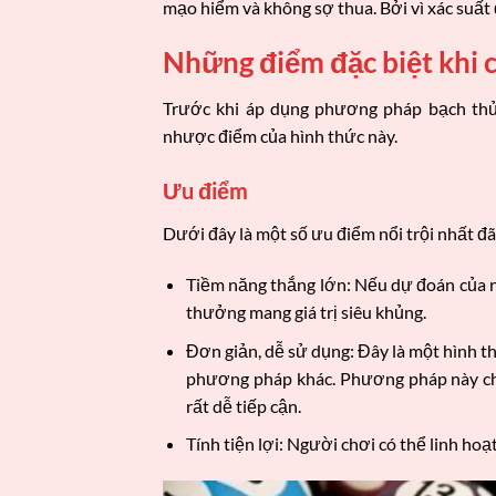
mạo hiểm và không sợ thua. Bởi vì xác suất 
Những điểm đặc biệt khi ch
Trước khi áp dụng phương pháp bạch thủ
nhược điểm của hình thức này.
Ưu điểm
Dưới đây là một số ưu điểm nổi trội nhất đ
Tiềm năng thắng lớn: Nếu dự đoán của n
thưởng mang giá trị siêu khủng.
Đơn giản, dễ sử dụng: Đây là một hình t
phương pháp khác. Phương pháp này chỉ
rất dễ tiếp cận.
Tính tiện lợi: Người chơi có thể linh hoạ