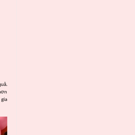
quả.
 hơn
 gia