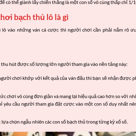
để có thể giành lấy chiến thắng là một con số vô cùng thấp chỉ 1/1
ơi bạch thủ lô là gì
 lô vào những ván cá cược thì người chơi cần phải nắm rõ ư
ã thu hút được số lượng lớn người tham gia vào nền tảng này:
gười chơi khớp với kết quả của ván đấu thì bạn sẽ nhận được 
hức chơi vô cùng đơn giản và mang lại hiệu quả cao hơn so với n
 yêu cầu người tham gia đặt cược vào một con số duy nhất nê
t lựa chọn ngẫu nhiên các con số bạch thủ trong từng kỳ xổ số.