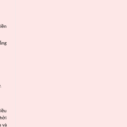
tiền
hắng
.
hiều
thời
u và