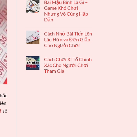
Bài Mậu Binh Là Gì –
Game Khó Chơi
Nhưng Vô Cùng Hấp
Dẫn
Cách Nhớ Bài Tiến Lên
Lâu Hơn và Đơn Giản
Cho Người Chơi
Cách Chơi Xì Tố Chính
Xác Cho Người Chơi
Tham Gia
thắc
iên,
8
sẽ