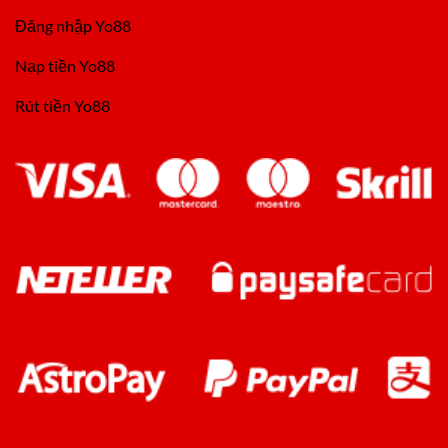
Đăng nhập Yo88
Nạp tiền Yo88
Rút tiền Yo88