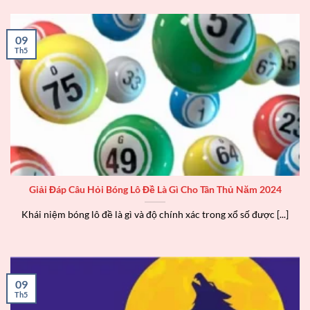
09
Th5
Giải Đáp Câu Hỏi Bóng Lô Đề Là Gì Cho Tân Thủ Năm 2024
Khái niệm bóng lô đề là gì và độ chính xác trong xổ số được [...]
09
Th5