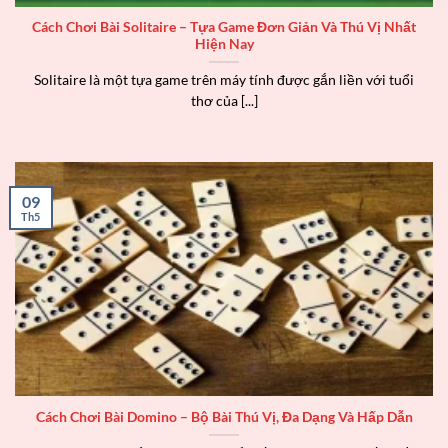
Cách Chơi Bài Solitaire – Tựa Game Đơn Giản Và Thú Vị Nhất
Hiện Nay
Solitaire là một tựa game trên máy tính được gắn liền với tuổi
thơ của [...]
09
Th5
Cách Chơi Bài Domino – Bộ Bài Thú Vị, Đa Dạng Và Hấp Dẫn